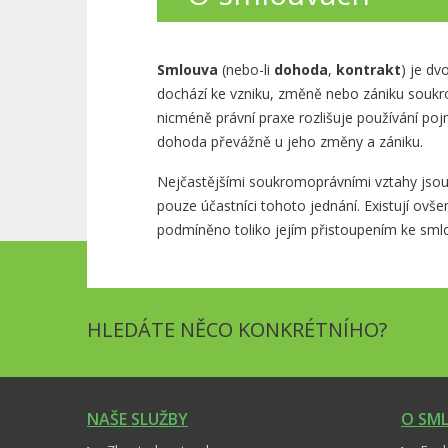
Smlouva
(nebo-li
dohoda
,
kontrakt
) je dv
dochází ke vzniku, změně nebo zániku souk
nicméně právní praxe rozlišuje používání p
dohoda převážně u jeho změny a zániku.
Nejčastějšími soukromoprávními vztahy jso
pouze účastníci tohoto jednání. Existují ovše
podmíněno toliko jejím přistoupením ke sml
HLEDÁTE NĚCO KONKRÉTNÍHO?
NAŠE SLUŽBY
O SM