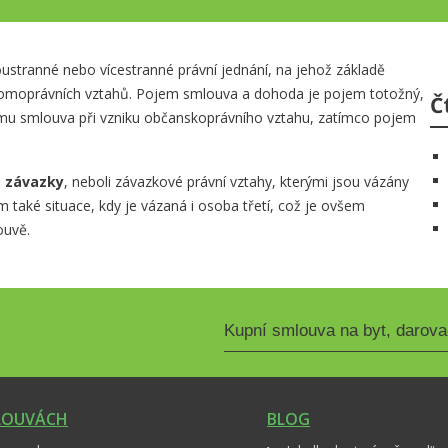
oustranné nebo vícestranné právní jednání, na jehož základě
romoprávních vztahů. Pojem smlouva a dohoda je pojem totožný,
Č
ojmu smlouva při vzniku občanskoprávního vztahu, zatímco pojem
u
závazky
, neboli závazkové právní vztahy, kterými jsou vázány
m také situace, kdy je vázaná i osoba třetí, což je ovšem
ouvě.
LOUVÁCH
BLOG