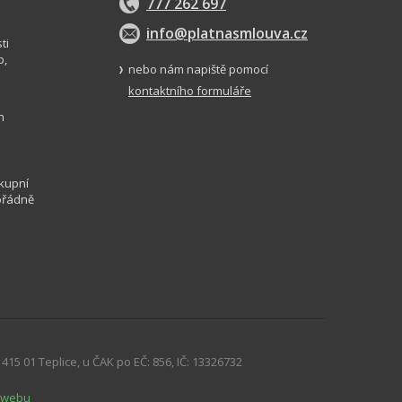
777 262 697
info@platnasmlouva.cz
ti
p,
nebo nám napiště pomocí
kontaktního formuláře
h
kupní
ořádně
 415 01 Teplice, u ČAK po EČ: 856, IČ: 13326732
 webu