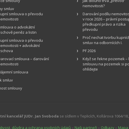
kce smlouvy
Jak dlouho trvá „převod“
nemovitosti?
hy smluv
upní smlouva o převodu
Darování podílu nemovitos
emovitosti
v roce 2026 – právní postu
předkupní právo a rizika
mlouva o advokátní
převodu
schově peněz a listin
Proč nechat tvorbu kupníc
upní smlouva o převodu
smluv na odbornících I.
emovitosti + advokátní
úschova
PF 2026
arovací smlouva – darování
Když se řekne pozemek – 
emovitosti
smlouvu na pozemek si p
ohlídejte
ájemní smlouva
k smluv
nost smlouvy
ní kancelář JUDr. Jan Svoboda
se sídlem v Teplicích, Kollárova 1064/18,
livost, důvěra a ochrana osobních údajů
–
Naši partneři
–
Odkazy
–
Mapa