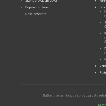
Zkontrolovat smlouvu
Fun
Připravit smlouvu
Dru
K
Naše desatero
n
S
ú
K
n
D
n
N
Vzni
Plat
Službu platnasmlouva.cz provozuje
Advokát
Mlčen