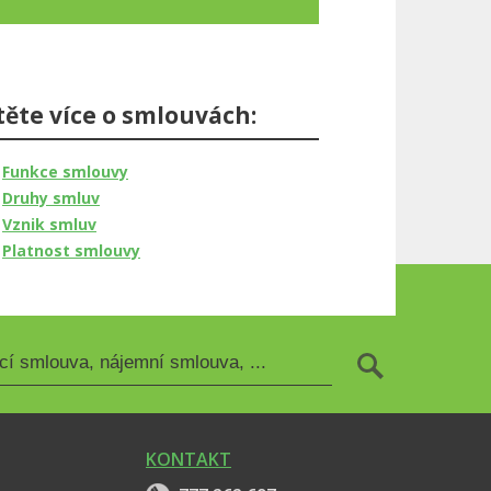
těte více o smlouvách:
Funkce smlouvy
Druhy smluv
Vznik smluv
Platnost smlouvy
KONTAKT