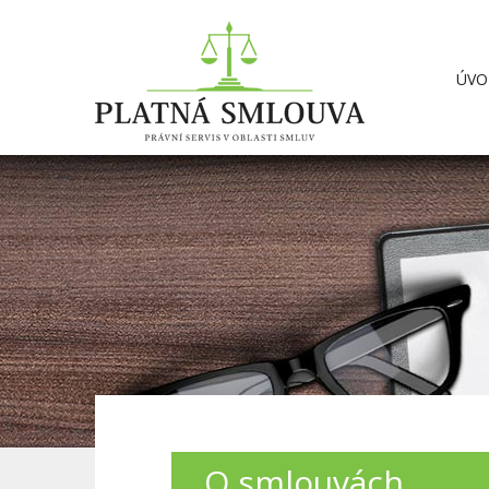
ÚVO
O smlouvách