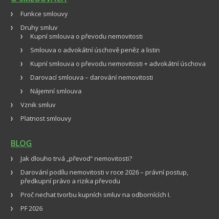
Funkce smlouvy
Druhy smluv
Kupní smlouva o převodu nemovitosti
Smlouva o advokátní úschově peněz a listin
Kupní smlouva o převodu nemovitosti + advokátní úschova
Darovací smlouva – darování nemovitosti
Nájemní smlouva
Vznik smluv
Platnost smlouvy
BLOG
Jak dlouho trvá „převod“ nemovitosti?
Darování podílu nemovitosti v roce 2026 – právní postup,
předkupní právo a rizika převodu
Proč nechat tvorbu kupních smluv na odbornících I.
PF 2026