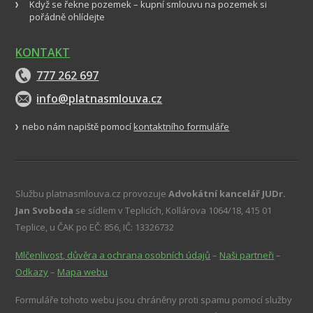
Když se řekne pozemek – kupní smlouvu na pozemek si
pořádně ohlídejte
KONTAKT
777 262 697
info@platnasmlouva.cz
nebo nám napiště pomocí
kontaktního formuláře
Službu platnasmlouva.cz provozuje
Advokátní kancelář JUDr.
Jan Svoboda
se sídlem v Teplicích, Kollárova 1064/18, 415 01
Teplice, u ČAK po EČ: 856, IČ: 13326732
Mlčenlivost, důvěra a ochrana osobních údajů
–
Naši partneři
–
Odkazy
–
Mapa webu
Formuláře tohoto webu jsou chráněny proti spamu pomocí služby