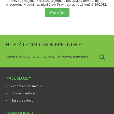
převodu majetku. Přestože se jedná o bezúplatný převod, nejde
o jednoduchý administrativní úkon. Právní úprava v zákoně č. 89/2012…
Číst dále
HLEDÁTE NĚCO KONKRÉTNÍHO?
NAŠE SLUŽBY
Zkontrolovat smlouvu
Připravit smlouvu
Naše desatero
O SMLOUVÁCH