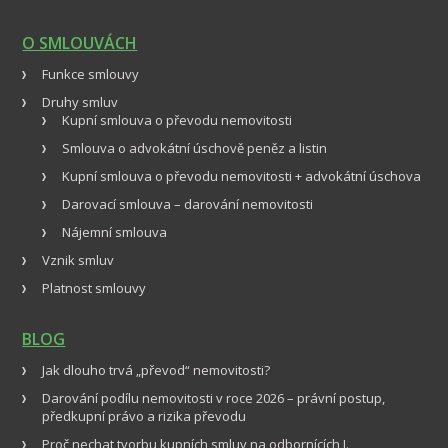
O SMLOUVÁCH
Funkce smlouvy
Druhy smluv
Kupní smlouva o převodu nemovitosti
Smlouva o advokátní úschově peněz a listin
Kupní smlouva o převodu nemovitosti + advokátní úschova
Darovací smlouva – darování nemovitosti
Nájemní smlouva
Vznik smluv
Platnost smlouvy
BLOG
Jak dlouho trvá „převod“ nemovitosti?
Darování podílu nemovitosti v roce 2026 – právní postup,
předkupní právo a rizika převodu
Proč nechat tvorbu kupních smluv na odbornících I.