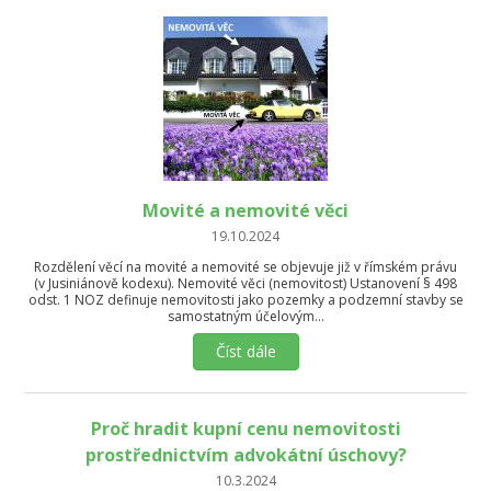
Movité a nemovité věci
19.10.2024
Rozdělení věcí na movité a nemovité se objevuje již v římském právu
(v Jusiniánově kodexu). Nemovité věci (nemovitost) Ustanovení § 498
odst. 1 NOZ definuje nemovitosti jako pozemky a podzemní stavby se
samostatným účelovým…
Číst dále
Proč hradit kupní cenu nemovitosti
prostřednictvím advokátní úschovy?
10.3.2024