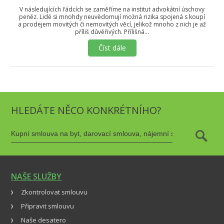
V následujících řádcích se zaměříme na institut advokátní úschovy
peněz. Lidé si mnohdy neuvědomují možná rizika spojená s koupí
a prodejem movitých či nemovitých věcí, jelikož mnoho z nich je až
příliš důvěřivých. Přílišná…
Číst dále
HLEDÁTE NĚCO KONKRÉTNÍHO?
NAŠE SLUŽBY
Zkontrolovat smlouvu
Připravit smlouvu
Naše desatero