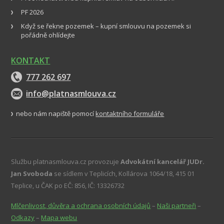
PF 2026
Když se řekne pozemek – kupní smlouvu na pozemek si
pořádně ohlídejte
KONTAKT
777 262 697
info@platnasmlouva.cz
nebo nám napiště pomocí
kontaktního formuláře
Službu platnasmlouva.cz provozuje
Advokátní kancelář JUDr.
Jan Svoboda
se sídlem v Teplicích, Kollárova 1064/18, 415 01
Teplice, u ČAK po EČ: 856, IČ: 13326732
Mlčenlivost, důvěra a ochrana osobních údajů
–
Naši partneři
–
Odkazy
–
Mapa webu