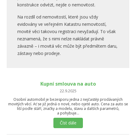
konstrukce odvézt, nejde o nemovitost.
Na rozdíl od nemovitostí, které jsou vždy
evidovány ve veřejném Katastru nemovitostí,
movité věci takovou registraci nevyžadují. To však
neznamená, že s nimi nelze nakládat právně
závazně – i movitá věc může být předmětem daru,
zástavy nebo prodeje.
Kupní smlouva na auto
22.9.2025
Osobní automobil je bezesporu jedna z nejčastěji prodávaných
movitých věcí. Ať se již jedná o nové, nebo ojeté auto. Cena za auto se
liší podle stáří, značky a modelu, stavu a dalších parametrů,
a pohybuje…
Číst dále