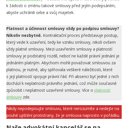
k žádosti o změnu takové smlouvy před jejím podepsáním,
abyste uchránili sebe a svůj majetek.
Platnost a účinnost smlouvy vždy po podpisu smlouvy?
Nikoliv nezbytně.
Kontraktační proces představuje postup,
který vede k uzavření, tedy ke vzniku smlouvy, nikoli ovšem
vždy platné smlouvy. Mezi uzavřením smlouvy a platností
smlouvy je podstatný rozdíl, neboť ne každé právní jednání je
jednáním platným. Abychom mohli považovat smlouvou za
platnou, je nutné, aby splňovala veškeré náležitosti, které
s její platností spojuje právní řád. Při absenci byť jedné z nich
dochází k neplatnosti právního jednání, což může současně
způsobit i neplatnost uzavřené smlouvy. Více o
platnosti
smlouvy
zde.
Nikdy nepodepisujte smlouvu, které nerozumíte a nedejte na
pouhé ujištění protistrany, že je smlouva naprosto v pořádku.
Naše advokátní kancelář se na