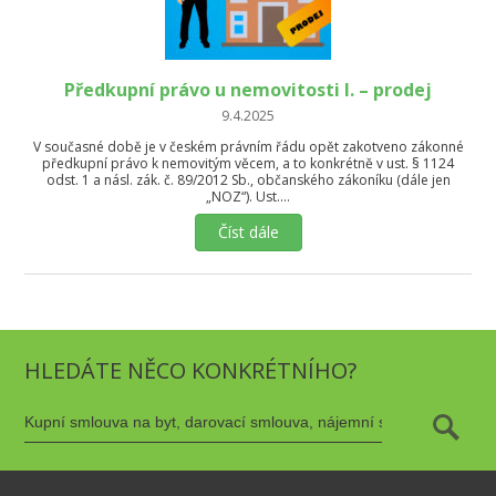
Předkupní právo u nemovitosti I. – prodej
9.4.2025
V současné době je v českém právním řádu opět zakotveno zákonné
předkupní právo k nemovitým věcem, a to konkrétně v ust. § 1124
odst. 1 a násl. zák. č. 89/2012 Sb., občanského zákoníku (dále jen
„NOZ“). Ust….
Číst dále
HLEDÁTE NĚCO KONKRÉTNÍHO?