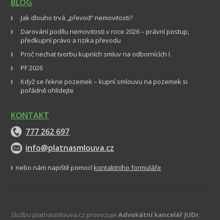
BLOG
Jak dlouho trvá „převod“ nemovitosti?
Darování podílu nemovitosti v roce 2026 – právní postup,
předkupní právo a rizika převodu
Proč nechat tvorbu kupních smluv na odbornících I.
PF 2026
Když se řekne pozemek – kupní smlouvu na pozemek si
pořádně ohlídejte
KONTAKT
777 262 697
info@platnasmlouva.cz
nebo nám napiště pomocí
kontaktního formuláře
Službu platnasmlouva.cz provozuje
Advokátní kancelář JUDr.