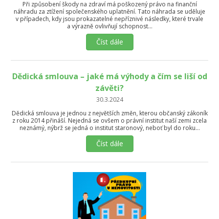
Při způsobení škody na zdraví má poškozený právo na finanční
náhradu za ztížení společenského uplatnění. Tato náhrada se uděluje
v případech, kdy jsou prokazatelné nepříznivé následky, které trvale
a výrazně ovlivňují schopnost…
Číst dále
Dědická smlouva – jaké má výhody a čím se liší od
závěti?
30.3.2024
Dědická smlouva je jednou z největších změn, kterou občanský zákoník
z roku 2014 přináší. Nejedná se ovšem o právní institut naší zemi zcela
neznámý, nýbrž se jedná o institut staronový, neboť byl do roku…
Číst dále