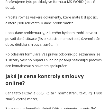
Preferujeme tyto podklady ve formátu MS WORD (.doc či
docx).
Přiložte rovněž veškeré dokumenty, které máte k dispozici,
a které jsou relevantní k dané problematice.
Popis dané problematiky, z kterého bychom mohli dovodit
pozadí dané situace (číslo katastru nemovitostí, územní plán
obce, dědická smlouva, závěť, …).
Po odeslání formuláře Vás právní odborník po seznámení se
s detaily Vašeho případu bude nejpozději následující pracovní
den kontaktovat s návrhem spolupráce.
Jaká je cena kontroly smlouvy
online?
Cena této služby je 600,- Kč za 1 normostranu textu (tj. 1 800
znaků včetně mezer).
Tato cena je konečná včetně DPH a zahrnuje i eventuální