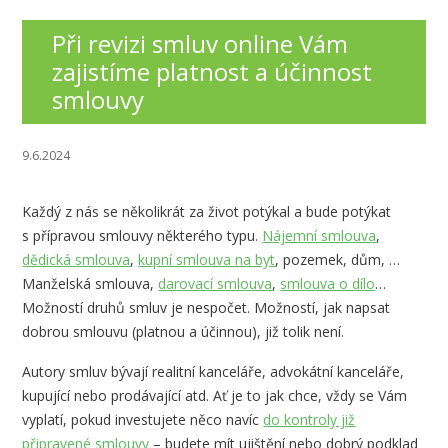
Při revizi smluv online Vám
zajistíme platnost a účinnost
smlouvy
9.6.2024
Každý z nás se několikrát za život potýkal a bude potýkat
s přípravou smlouvy některého typu.
Nájemní smlouva
,
dědická smlouva
,
kupní smlouva na byt
, pozemek, dům, …
Manželská smlouva,
darovací smlouva
,
smlouva o dílo
…
Možností druhů smluv je nespočet. Možností, jak napsat
dobrou smlouvu (platnou a účinnou), již tolik není.
Autory smluv bývají realitní kanceláře, advokátní kanceláře,
kupující nebo prodávající atd. Ať je to jak chce, vždy se Vám
vyplatí, pokud investujete něco navíc
do kontroly již
připravené smlouvy
– budete mít ujištění nebo dobrý podklad