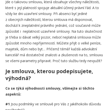
Jde o takovou smlouvu, která obsahuje všechny náležitosti,
které s její platností spojuje aktuální účinný právní řád. A to
vždy ke dni uzavření smlouvy. Při absenci byť jediné
z obecných náležitostí, kterou smlouva má disponovat,
dochází k zneplatnění právního jednání, což současně může
způsobit i neplatnost uzavřené smlouvy. Na tuto skutečnost
je třeba si dávat velký pozor, neboť neplatná smlouva může
způsobit mnoho nepříjemností. Můžete přijít o velké peníze,
majetek, dům nebo byt… Přičemž téměř každá advokátní
kancelář má dostatečné znalosti a zkušenosti na to, smlouvu
se všemi parametry připravit. Proč tuto službu tedy nevyužít?
Je smlouva, kterou podepisujete,
výhodná?
Co se týká výhodnosti smlouvy, všímejte si těchto
aspektů:
#1
Jsou podmínky ve smlouvě pro Vás z jakéhokoliv důvodu
nevýhodné?