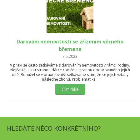
Darování nemovitosti se zřízením věcného
břemena
7.5.2023
V praxi se často setkáváme s darováním nemovitosti v rámci rodiny.
Nejčastěji jsou stranou dárce rodiče a stranou obdarovaného jejich
dítě. Bohužel se v praxi rovněž setkáváme s tím, že se jejich vztahy
následně zhorší. Problematika…
Číst dále
HLEDÁTE NĚCO KONKRÉTNÍHO?