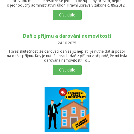
převodu majetku. Přestože se jedná o bezúplatný převod, nejde
o jednoduchý administrativní úkon. Právní úprava v zákoně č. 89/2012…
Číst dále
Daň z příjmu a darování nemovitosti
24.10.2025
I přes skutečnost, že darovací daň se již neplatí, je nutné dát si pozor
na daň z příjmu. Kdy je nutné uhradit daň z příjmu v případě, že mi byla
darována nemovitost? To…
Číst dále