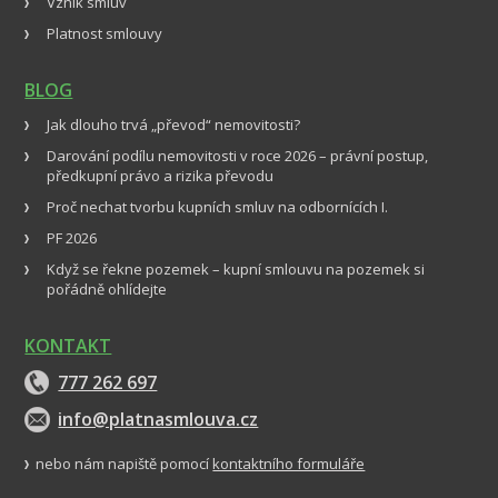
Vznik smluv
Platnost smlouvy
BLOG
Jak dlouho trvá „převod“ nemovitosti?
Darování podílu nemovitosti v roce 2026 – právní postup,
předkupní právo a rizika převodu
Proč nechat tvorbu kupních smluv na odbornících I.
PF 2026
Když se řekne pozemek – kupní smlouvu na pozemek si
pořádně ohlídejte
KONTAKT
777 262 697
info@platnasmlouva.cz
nebo nám napiště pomocí
kontaktního formuláře