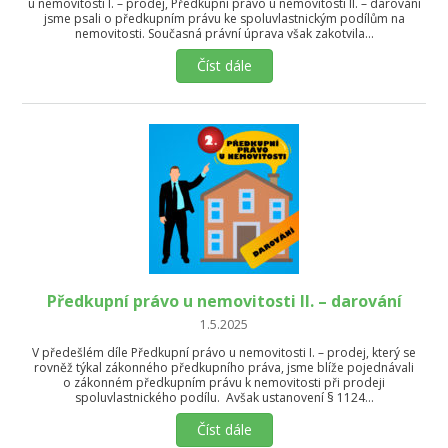
u nemovitosti I. – prodej, Předkupní právo u nemovitosti II. – darování
jsme psali o předkupním právu ke spoluvlastnickým podílům na
nemovitosti. Současná právní úprava však zakotvila…
Číst dále
Předkupní právo u nemovitosti II. – darování
1.5.2025
V předešlém díle Předkupní právo u nemovitosti I. – prodej, který se
rovněž týkal zákonného předkupního práva, jsme blíže pojednávali
o zákonném předkupním právu k nemovitosti při prodeji
spoluvlastnického podílu. Avšak ustanovení § 1124…
Číst dále